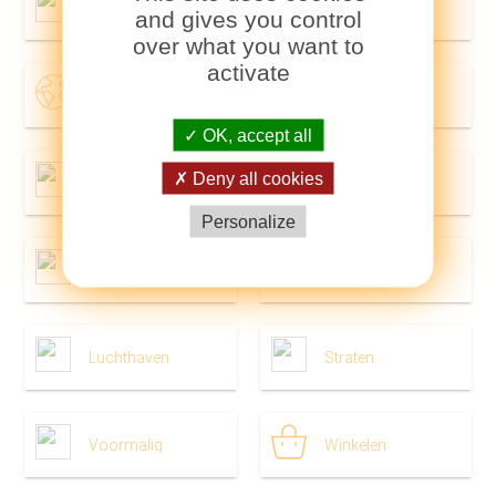
Stad
Buurten
and gives you control
over what you want to
activate
In de wereld
Toerisme
OK, accept all
Deny all cookies
Attracties
Transport
Personalize
Metro
Trein
Luchthaven
Straten
Voormalig
Winkelen